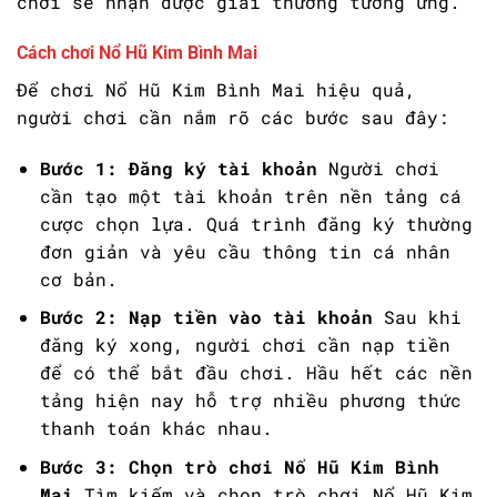
chơi sẽ nhận được giải thưởng tương ứng.
Cách chơi Nổ Hũ Kim Bình Mai
Để chơi Nổ Hũ Kim Bình Mai hiệu quả,
người chơi cần nắm rõ các bước sau đây:
Bước 1: Đăng ký tài khoản
Người chơi
cần tạo một tài khoản trên nền tảng cá
cược chọn lựa. Quá trình đăng ký thường
đơn giản và yêu cầu thông tin cá nhân
cơ bản.
Bước 2: Nạp tiền vào tài khoản
Sau khi
đăng ký xong, người chơi cần nạp tiền
để có thể bắt đầu chơi. Hầu hết các nền
tảng hiện nay hỗ trợ nhiều phương thức
thanh toán khác nhau.
Bước 3: Chọn trò chơi Nổ Hũ Kim Bình
Mai
Tìm kiếm và chọn trò chơi Nổ Hũ Kim