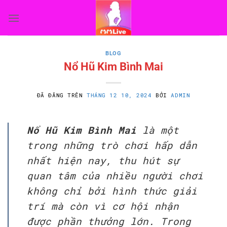
Chuyển
đến
nội
dung
BLOG
Nổ Hũ Kim Bình Mai
ĐÃ ĐĂNG TRÊN
THÁNG 12 10, 2024
BỞI
ADMIN
Nổ Hũ Kim Bình Mai
là một
trong những trò chơi hấp dẫn
nhất hiện nay, thu hút sự
quan tâm của nhiều người chơi
không chỉ bởi hình thức giải
trí mà còn vì cơ hội nhận
được phần thưởng lớn. Trong