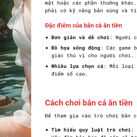
mặt hoặc các phần thưởng khác.
phải có kỹ năng bắn súng và tí
Đặc điểm của bắn cá ăn tiền
Đơn giản và dễ chơi
: Người c
Đồ họa sống động
: Các game b
giác thú vị cho người chơi.
Nhiều lựa chọn cá
: Mỗi loại 
điểm số cao.
Cách chơi bắn cá ăn tiền
Để tham gia vào trò chơi bắn c
Tìm hiểu quy luật trò chơi
: 