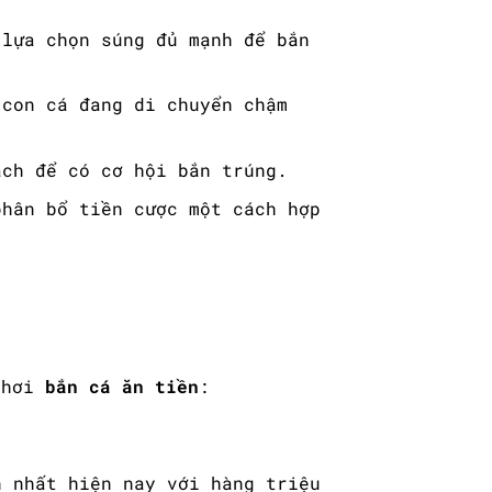
 lựa chọn súng đủ mạnh để bắn
 con cá đang di chuyển chậm
ách để có cơ hội bắn trúng.
phân bổ tiền cược một cách hợp
 chơi
bắn cá ăn tiền
:
n nhất hiện nay với hàng triệu