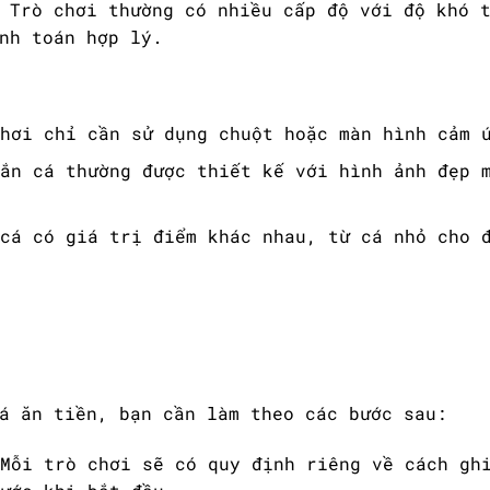
 Trò chơi thường có nhiều cấp độ với độ khó 
nh toán hợp lý.
hơi chỉ cần sử dụng chuột hoặc màn hình cảm 
ắn cá thường được thiết kế với hình ảnh đẹp 
cá có giá trị điểm khác nhau, từ cá nhỏ cho 
á ăn tiền, bạn cần làm theo các bước sau:
Mỗi trò chơi sẽ có quy định riêng về cách gh