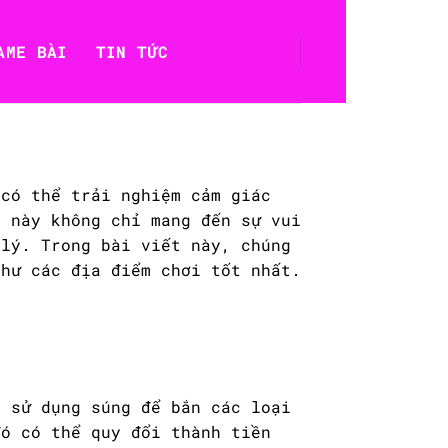
AME BÀI
TIN TỨC
có thể trải nghiệm cảm giác
i này không chỉ mang đến sự vui
 lý. Trong bài viết này, chúng
như các địa điểm chơi tốt nhất.
i sử dụng súng để bắn các loại
đó có thể quy đổi thành tiền