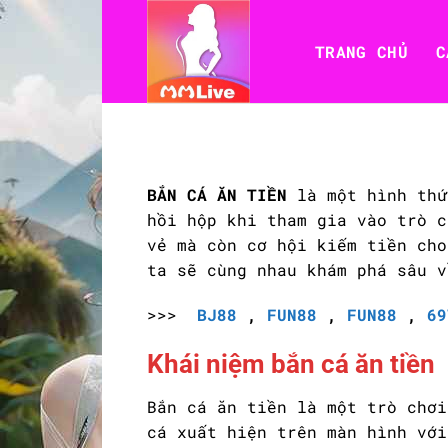
Chuyển
đến
TRANG CHỦ
C
nội
dung
BẮN CÁ ĂN TIỀN
là một hình thứ
hồi hộp khi tham gia vào trò c
vẻ mà còn cơ hội kiếm tiền cho
ta sẽ cùng nhau khám phá sâu 
>>>
BJ88
,
FUN88
,
FUN88
,
69
Khái niệm bắn cá ăn tiền
Bắn cá ăn tiền là một trò chơi
cá xuất hiện trên màn hình với